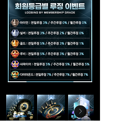
라이브 다이아카지노