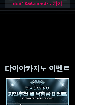
dad1856.com바로가기
다이아카지노 이벤트